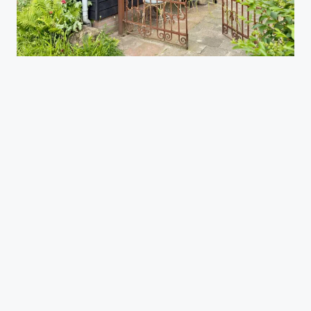
Kamer 1
bestaat uit een slaapkamer voor 2 personen,
eigen ingang, badkamer en toilet en een
woon/werkkamer.
Kamer 2
bestaat uit een slaapkamer voor 2 personen,
eigen ingang, badkamer en toilet en een tuintje.
Midden in het land ligt de prachtige oude studentenstad
Utrecht. B&B Sluisje 1818 ligt aan de rustige groene rand
van de stad, met uitzicht op het groen en gemakkelijk te
bereiken. GRATIS PARKEREN voor de B & B en 4 minuten
lopen naar bushalte bus 5 (halte David Ben Goerionstraat)
naar Centrum Utrecht en Centraal Station, dichtbij
prachtige bossen, wandel- en fietsroutes.
Utrecht verkozen tot beste fietsstad ter wereld nov